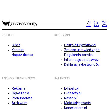
KONTAKT
REGULAMIN
O nas
Polityka Prywatności
Kontakt
Zmiana ustawień zgód
Napisz do nas
Regulamin serwisu
Informacje o nadawcy
Deklaracja dostępności
REKLAMA I PRENUMERATA
PARTNERZY
Reklama
E-kiosk.pl
Ogłoszenia
E-gazety.pl
Prenumerata
Nexto.pl
Archiwum
Mała księgowość
Kancelarierp.pl