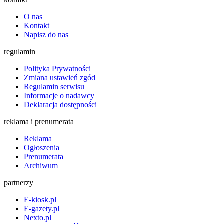
O nas
Kontakt
Napisz do nas
regulamin
Polityka Prywatności
Zmiana ustawień zgód
Regulamin serwisu
Informacje o nadawcy
Deklaracja dostępności
reklama i prenumerata
Reklama
Ogłoszenia
Prenumerata
Archiwum
partnerzy
E-kiosk.pl
E-gazety.pl
Nexto.pl