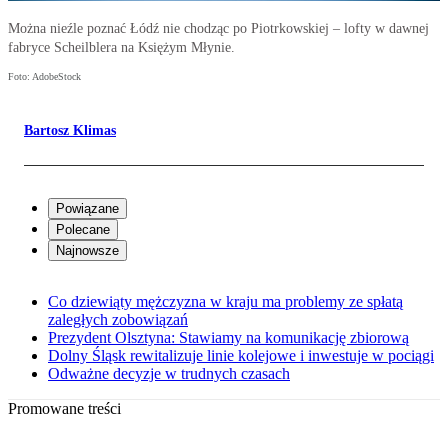
Można nieźle poznać Łódź nie chodząc po Piotrkowskiej – lofty w dawnej
fabryce Scheilblera na Księżym Młynie.
Foto: AdobeStock
Bartosz Klimas
Powiązane
Polecane
Najnowsze
Co dziewiąty mężczyzna w kraju ma problemy ze spłatą
zaległych zobowiązań
Prezydent Olsztyna: Stawiamy na komunikację zbiorową
Dolny Śląsk rewitalizuje linie kolejowe i inwestuje w pociągi
Odważne decyzje w trudnych czasach
Promowane treści