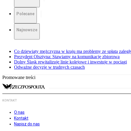
Polecane
Najnowsze
Co dziewiąty mężczyzna w kraju ma problemy ze spłatą zaleg
Prezydent Olsztyna: Stawiamy na komunikację zbiorową
Dolny Śląsk rewitalizuje linie kolejowe i inwestuje w pociągi
Odważne decyzje w trudnych czasach
Promowane treści
KONTAKT
O nas
Kontakt
Napisz do nas