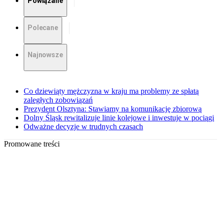
Powiązane
Polecane
Najnowsze
Co dziewiąty mężczyzna w kraju ma problemy ze spłatą
zaległych zobowiązań
Prezydent Olsztyna: Stawiamy na komunikację zbiorową
Dolny Śląsk rewitalizuje linie kolejowe i inwestuje w pociągi
Odważne decyzje w trudnych czasach
Promowane treści