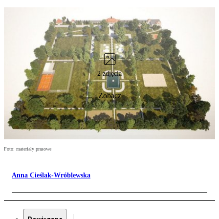
2 zdjęcia
Zobacz
Foto: materiały prasowe
Anna Cieślak-Wróblewska