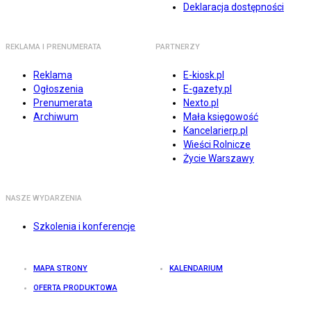
Deklaracja dostępności
REKLAMA I PRENUMERATA
PARTNERZY
Reklama
E-kiosk.pl
Ogłoszenia
E-gazety.pl
Prenumerata
Nexto.pl
Archiwum
Mała księgowość
Kancelarierp.pl
Wieści Rolnicze
Życie Warszawy
NASZE WYDARZENIA
Szkolenia i konferencje
MAPA STRONY
KALENDARIUM
OFERTA PRODUKTOWA