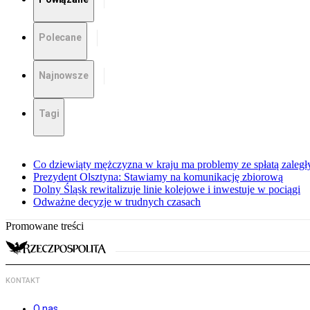
Polecane
Najnowsze
Tagi
Co dziewiąty mężczyzna w kraju ma problemy ze spłatą zaleg
Prezydent Olsztyna: Stawiamy na komunikację zbiorową
Dolny Śląsk rewitalizuje linie kolejowe i inwestuje w pociągi
Odważne decyzje w trudnych czasach
Promowane treści
KONTAKT
O nas