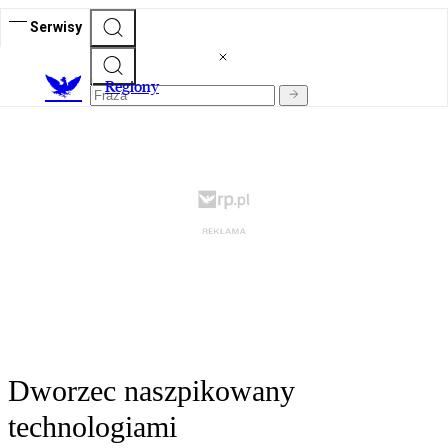
Serwisy
R
egiony
Dworzec naszpikowany
technologiami