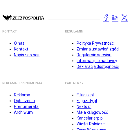
KONTAKT
REGULAMIN
O nas
Polityka Prywatności
Kontakt
Zmiana ustawień zgód
Napisz do nas
Regulamin serwisu
Informacje o nadawcy
Deklaracja dostępności
REKLAMA I PRENUMERATA
PARTNERZY
Reklama
E-kiosk.pl
Ogłoszenia
E-gazety.pl
Prenumerata
Nexto.pl
Archiwum
Mała księgowość
Kancelarierp.pl
Wieści Rolnicze
Życie Warszawy