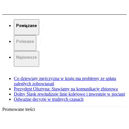
Powiązane
Polecane
Najnowsze
Co dziewiąty mężczyzna w kraju ma problemy ze spłatą
zaległych zobowiązań
Prezydent Olsztyna: Stawiamy na komunikację zbiorową
Dolny Śląsk rewitalizuje linie kolejowe i inwestuje w pociągi
Odważne decyzje w trudnych czasach
Promowane treści