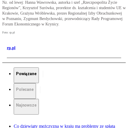
Nz. od lewej: Hanna Wawrowska, autorka i szef „Rzeczpospolita Życie
Regionów”, Krzysztof Surówka, prorektor ds. kształcenia i studentów UE w
Krakowie, Grażyna Wróblewska, prezes Regionalnej Izby Obrachunkowej
w Poznaniu, Zygmunt Berdychowski, przewodniczący Rady Programowej
Forum Ekonomicznego w Krynicy.
Foto: rp.pl
rp.pl
Powiązane
Polecane
Najnowsze
Co dziewiąty mężczyzna w kraju ma problemy ze spłatą