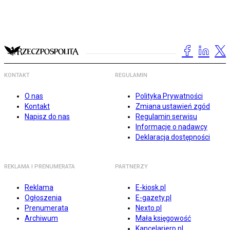
KONTAKT
REGULAMIN
O nas
Polityka Prywatności
Kontakt
Zmiana ustawień zgód
Napisz do nas
Regulamin serwisu
Informacje o nadawcy
Deklaracja dostępności
REKLAMA I PRENUMERATA
PARTNERZY
Reklama
E-kiosk.pl
Ogłoszenia
E-gazety.pl
Prenumerata
Nexto.pl
Archiwum
Mała księgowość
Kancelarierp.pl