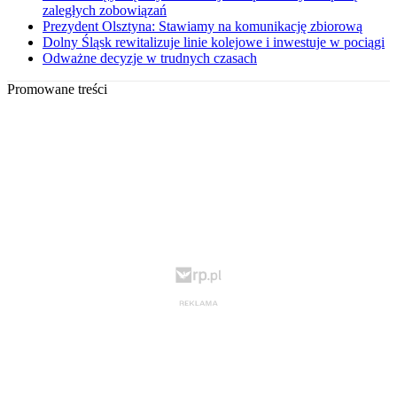
zaległych zobowiązań
Prezydent Olsztyna: Stawiamy na komunikację zbiorową
Dolny Śląsk rewitalizuje linie kolejowe i inwestuje w pociągi
Odważne decyzje w trudnych czasach
Promowane treści