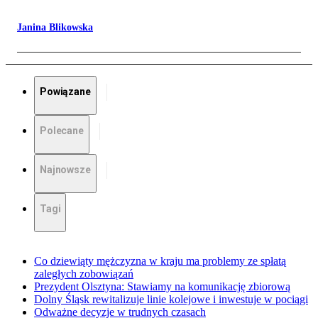
Janina Blikowska
Powiązane
Polecane
Najnowsze
Tagi
Co dziewiąty mężczyzna w kraju ma problemy ze spłatą
zaległych zobowiązań
Prezydent Olsztyna: Stawiamy na komunikację zbiorową
Dolny Śląsk rewitalizuje linie kolejowe i inwestuje w pociągi
Odważne decyzje w trudnych czasach