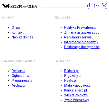
KONTAKT
REGULAMIN
O nas
Polityka Prywatności
Kontakt
Zmiana ustawień zgód
Napisz do nas
Regulamin serwisu
Informacje o nadawcy
Deklaracja dostępności
REKLAMA I PRENUMERATA
PARTNERZY
Reklama
E-kiosk.pl
Ogłoszenia
E-gazety.pl
Prenumerata
Nexto.pl
Archiwum
Mała księgowość
Kancelarierp.pl
Wieści Rolnicze
Życie Warszawy