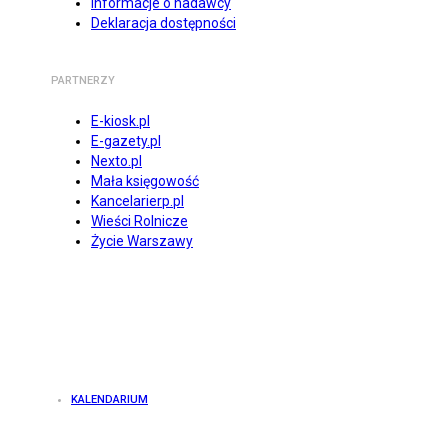
Informacje o nadawcy
Deklaracja dostępności
PARTNERZY
E-kiosk.pl
E-gazety.pl
Nexto.pl
Mała księgowość
Kancelarierp.pl
Wieści Rolnicze
Życie Warszawy
KALENDARIUM