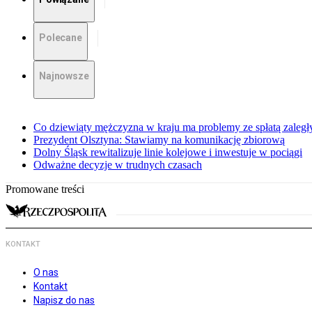
Polecane
Najnowsze
Co dziewiąty mężczyzna w kraju ma problemy ze spłatą zaleg
Prezydent Olsztyna: Stawiamy na komunikację zbiorową
Dolny Śląsk rewitalizuje linie kolejowe i inwestuje w pociągi
Odważne decyzje w trudnych czasach
Promowane treści
KONTAKT
O nas
Kontakt
Napisz do nas