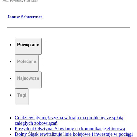
Foto: Fotorzepa, Piotr Guzik
Janusz Schwertner
Powiązane
Polecane
Najnowsze
Tagi
Co dziewiąty mężczyzna w kraju ma problemy ze spłatą
zaległych zobowiązań
Prezydent Olsztyna: Stawiamy na komunikację zbiorową
Dolny Śląsk rewitalizuje linie kolejowe i inwestuje w pociągi