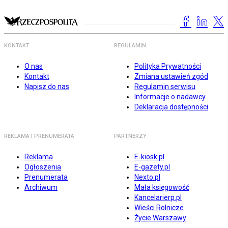
KONTAKT
REGULAMIN
O nas
Polityka Prywatności
Kontakt
Zmiana ustawień zgód
Napisz do nas
Regulamin serwisu
Informacje o nadawcy
Deklaracja dostępności
REKLAMA I PRENUMERATA
PARTNERZY
Reklama
E-kiosk.pl
Ogłoszenia
E-gazety.pl
Prenumerata
Nexto.pl
Archiwum
Mała księgowość
Kancelarierp.pl
Wieści Rolnicze
Życie Warszawy