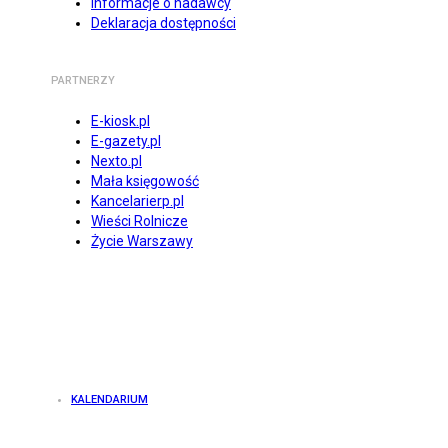
Informacje o nadawcy
Deklaracja dostępności
PARTNERZY
E-kiosk.pl
E-gazety.pl
Nexto.pl
Mała księgowość
Kancelarierp.pl
Wieści Rolnicze
Życie Warszawy
KALENDARIUM