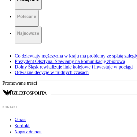
Polecane
Najnowsze
Co dziewiąty mężczyzna w kraju ma problemy ze spłatą zaleg
Prezydent Olsztyna: Stawiamy na komunikację zbiorową
Dolny Śląsk rewitalizuje linie kolejowe i inwestuje w pociągi
Odważne decyzje w trudnych czasach
Promowane treści
KONTAKT
O nas
Kontakt
Napisz do nas