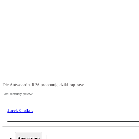
Die Antwoord z RPA proponują dziki rap-rave
Foto: materiały prasowe
Jacek Cieślak
Powiązane