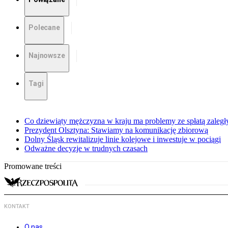
Polecane
Najnowsze
Tagi
Co dziewiąty mężczyzna w kraju ma problemy ze spłatą zaleg
Prezydent Olsztyna: Stawiamy na komunikację zbiorową
Dolny Śląsk rewitalizuje linie kolejowe i inwestuje w pociągi
Odważne decyzje w trudnych czasach
Promowane treści
KONTAKT
O nas