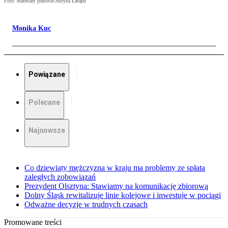
Foto: materiały prasowe/Justyna Łabądź
Monika Kuc
Powiązane
Polecane
Najnowsze
Co dziewiąty mężczyzna w kraju ma problemy ze spłatą
zaległych zobowiązań
Prezydent Olsztyna: Stawiamy na komunikację zbiorową
Dolny Śląsk rewitalizuje linie kolejowe i inwestuje w pociągi
Odważne decyzje w trudnych czasach
Promowane treści