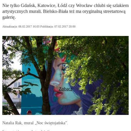
Nie tylko Gdańsk, Katowice, Łódź czy Wrocław chlubi się szlakiem
artystycznych murali. Bielsko-Biała też ma oryginalną streetartową
galerię.
Aktualizacja:
08.02.2017 16:03
Publikacja:
07.02.2017 20:00
7 zdjęć
Zobacz
Natalia Rak, mural „Noc świętojańska”.