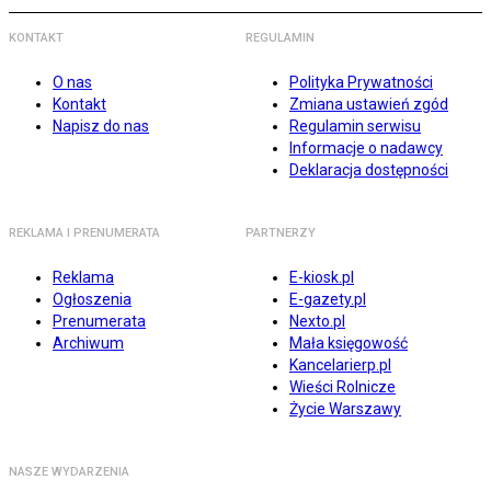
KONTAKT
REGULAMIN
O nas
Polityka Prywatności
Kontakt
Zmiana ustawień zgód
Napisz do nas
Regulamin serwisu
Informacje o nadawcy
Deklaracja dostępności
REKLAMA I PRENUMERATA
PARTNERZY
Reklama
E-kiosk.pl
Ogłoszenia
E-gazety.pl
Prenumerata
Nexto.pl
Archiwum
Mała księgowość
Kancelarierp.pl
Wieści Rolnicze
Życie Warszawy
NASZE WYDARZENIA