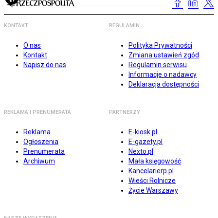
KONTAKT
REGULAMIN
O nas
Polityka Prywatności
Kontakt
Zmiana ustawień zgód
Napisz do nas
Regulamin serwisu
Informacje o nadawcy
Deklaracja dostępności
REKLAMA I PRENUMERATA
PARTNERZY
Reklama
E-kiosk.pl
Ogłoszenia
E-gazety.pl
Prenumerata
Nexto.pl
Archiwum
Mała księgowość
Kancelarierp.pl
Wieści Rolnicze
Życie Warszawy