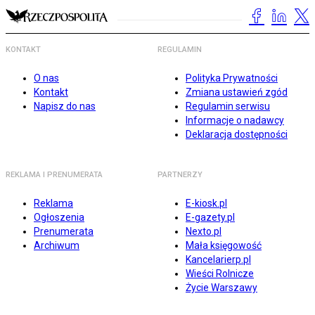
KONTAKT
REGULAMIN
O nas
Polityka Prywatności
Kontakt
Zmiana ustawień zgód
Napisz do nas
Regulamin serwisu
Informacje o nadawcy
Deklaracja dostępności
REKLAMA I PRENUMERATA
PARTNERZY
Reklama
E-kiosk.pl
Ogłoszenia
E-gazety.pl
Prenumerata
Nexto.pl
Archiwum
Mała księgowość
Kancelarierp.pl
Wieści Rolnicze
Życie Warszawy