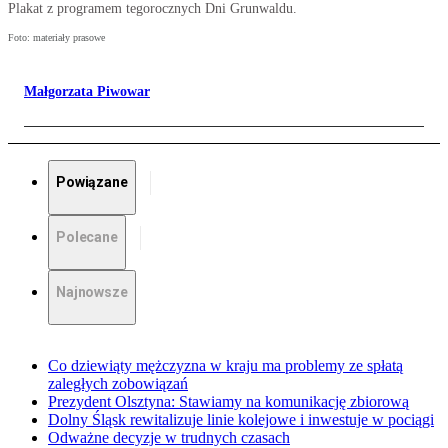
Plakat z programem tegorocznych Dni Grunwaldu.
Foto: materiały prasowe
Małgorzata Piwowar
Powiązane
Polecane
Najnowsze
Co dziewiąty mężczyzna w kraju ma problemy ze spłatą
zaległych zobowiązań
Prezydent Olsztyna: Stawiamy na komunikację zbiorową
Dolny Śląsk rewitalizuje linie kolejowe i inwestuje w pociągi
Odważne decyzje w trudnych czasach