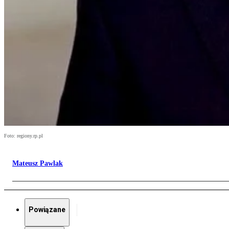
Foto: regiony.rp.pl
Mateusz Pawlak
Powiązane