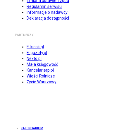
Zmiana ustawień zgód
Regulamin serwisu
Informacje o nadawcy
Deklaracja dostępności
PARTNERZY
E-kiosk.pl
E-gazety.pl
Nexto.pl
Mała księgowość
Kancelarierp.pl
Wieści Rolnicze
Życie Warszawy
KALENDARIUM