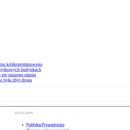
jmu krótkoterminowego
abytkowych budynkach
 erę naszego miasta
e była zbyt droga
REGULAMIN
Polityka Prywatności