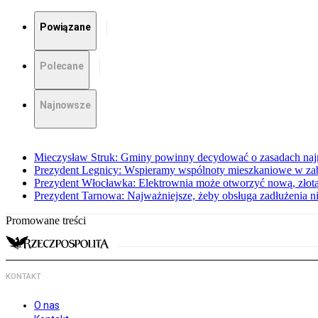
Powiązane
Polecane
Najnowsze
Mieczysław Struk: Gminy powinny decydować o zasadach na
Prezydent Legnicy: Wspieramy wspólnoty mieszkaniowe w z
Prezydent Włocławka: Elektrownia może otworzyć nową, złotą
Prezydent Tarnowa: Najważniejsze, żeby obsługa zadłużenia ni
Promowane treści
KONTAKT
O nas