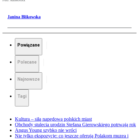
Foto: AdobeStock
Janina Blikowska
Powiązane
Polecane
Najnowsze
Tagi
Kultura – siłą napędową polskich miast
Obchody stulecia urodzin Stefana Gierowskiego potrwają rok
Angus Young szybko nie wróci
Nie tylko ekspozycje: co jeszcze oferują Polakom muzea i