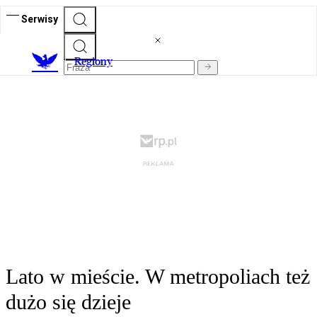
Serwisy
R
egiony
Lato w mieście. W metropoliach też
dużo się dzieje