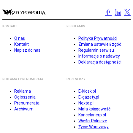
KONTAKT
REGULAMIN
O nas
Polityka Prywatności
Kontakt
Zmiana ustawień zgód
Napisz do nas
Regulamin serwisu
Informacje o nadawcy
Deklaracja dostępności
REKLAMA I PRENUMERATA
PARTNERZY
Reklama
E-kiosk.pl
Ogłoszenia
E-gazety.pl
Prenumerata
Nexto.pl
Archiwum
Mała księgowość
Kancelarierp.pl
Wieści Rolnicze
Życie Warszawy