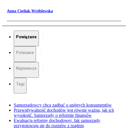
Anna Cieślak-Wróblewska
Powiązane
Polecane
Najnowsze
Tagi
Samorządowcy chcą zadbać o unijnych konsumentów
Przewidywalność dochodów jest równie ważna, jak ich
wysokość. Samorządy o reformie finansów
Ewaluacja reformy dochodowej. Jak samorządy
przygotowują się do rozmów z rządem