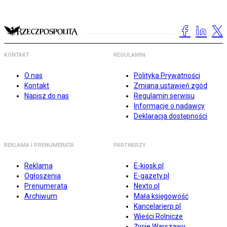
KONTAKT
REGULAMIN
O nas
Polityka Prywatności
Kontakt
Zmiana ustawień zgód
Napisz do nas
Regulamin serwisu
Informacje o nadawcy
Deklaracja dostępności
REKLAMA I PRENUMERATA
PARTNERZY
Reklama
E-kiosk.pl
Ogłoszenia
E-gazety.pl
Prenumerata
Nexto.pl
Archiwum
Mała księgowość
Kancelarierp.pl
Wieści Rolnicze
Życie Warszawy