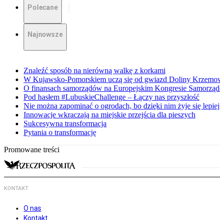
Polecane
Najnowsze
Znaleźć sposób na nierówną walkę z korkami
W Kujawsko-Pomorskiem uczą się od gwiazd Doliny Krzemo
O finansach samorządów na Europejskim Kongresie Samorzą
Pod hasłem #LubuskieChallenge – Łączy nas przyszłość
Nie można zapominać o ogrodach, bo dzięki nim żyje się lepiej
Innowacje wkraczają na miejskie przejścia dla pieszych
Sukcesywna transformacja
Pytania o transformację
Promowane treści
KONTAKT
O nas
Kontakt