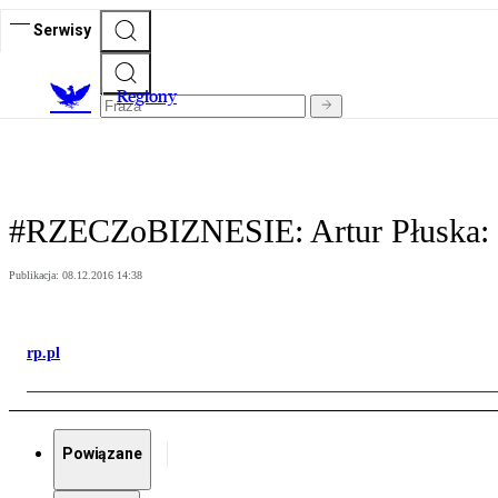
Serwisy
R
egiony
#RZECZoBIZNESIE: Artur Płuska: S
Publikacja:
08.12.2016 14:38
rp.pl
Powiązane