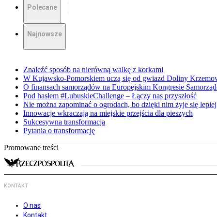
Polecane
Najnowsze
Znaleźć sposób na nierówną walkę z korkami
W Kujawsko-Pomorskiem uczą się od gwiazd Doliny Krzemo
O finansach samorządów na Europejskim Kongresie Samorzą
Pod hasłem #LubuskieChallenge – Łączy nas przyszłość
Nie można zapominać o ogrodach, bo dzięki nim żyje się lepiej
Innowacje wkraczają na miejskie przejścia dla pieszych
Sukcesywna transformacja
Pytania o transformację
Promowane treści
KONTAKT
O nas
Kontakt