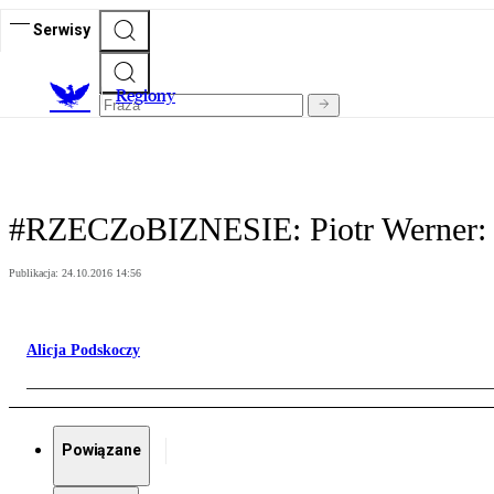
Serwisy
R
egiony
#RZECZoBIZNESIE: Piotr Werner: Vo
Publikacja:
24.10.2016 14:56
Alicja Podskoczy
Powiązane