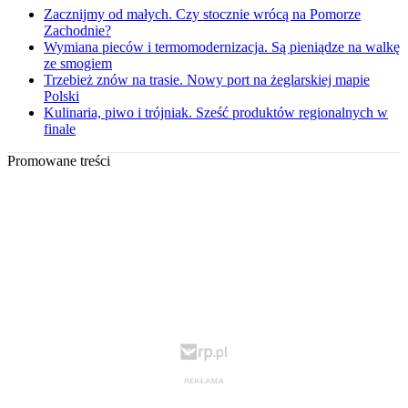
Zacznijmy od małych. Czy stocznie wrócą na Pomorze
Zachodnie?
Wymiana pieców i termomodernizacja. Są pieniądze na walkę
ze smogiem
Trzebież znów na trasie. Nowy port na żeglarskiej mapie
Polski
Kulinaria, piwo i trójniak. Sześć produktów regionalnych w
finale
Promowane treści