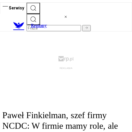
Serwisy
R
egiony
Paweł Finkielman, szef firmy
NCDC: W firmie mamy role, ale