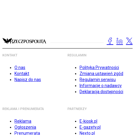
KONTAKT
REGULAMIN
O nas
Polityka Prywatności
Kontakt
Zmiana ustawień zgód
Napisz do nas
Regulamin serwisu
Informacje o nadawcy
Deklaracja dostępności
REKLAMA I PRENUMERATA
PARTNERZY
Reklama
E-kiosk.pl
Ogłoszenia
E-gazety.pl
Prenumerata
Nexto.pl