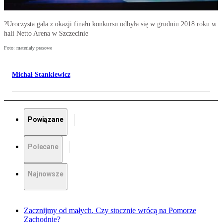
?Uroczysta gala z okazji finału konkursu odbyła się w grudniu 2018 roku w
hali Netto Arena w Szczecinie
Foto: materiały prasowe
Michał Stankiewicz
Powiązane
Polecane
Najnowsze
Zacznijmy od małych. Czy stocznie wrócą na Pomorze
Zachodnie?