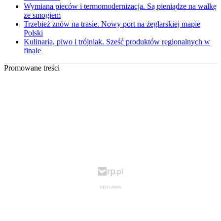
Wymiana pieców i termomodernizacja. Są pieniądze na walkę
ze smogiem
Trzebież znów na trasie. Nowy port na żeglarskiej mapie
Polski
Kulinaria, piwo i trójniak. Sześć produktów regionalnych w
finale
Promowane treści