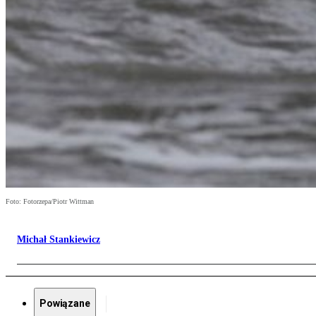
Foto: Fotorzepa/Piotr Wittman
Michał Stankiewicz
Powiązane