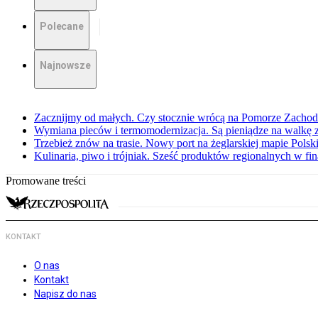
Polecane
Najnowsze
Zacznijmy od małych. Czy stocznie wrócą na Pomorze Zachod
Wymiana pieców i termomodernizacja. Są pieniądze na walkę
Trzebież znów na trasie. Nowy port na żeglarskiej mapie Polsk
Kulinaria, piwo i trójniak. Sześć produktów regionalnych w fin
Promowane treści
KONTAKT
O nas
Kontakt
Napisz do nas