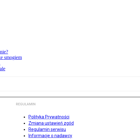
nie?
 ze smogiem
i
ale
REGULAMIN
Polityka Prywatności
Zmiana ustawień zgód
Regulamin serwisu
Informacje o nadawcy