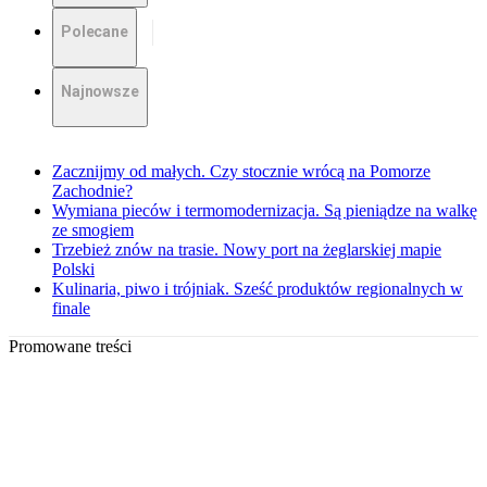
Polecane
Najnowsze
Zacznijmy od małych. Czy stocznie wrócą na Pomorze
Zachodnie?
Wymiana pieców i termomodernizacja. Są pieniądze na walkę
ze smogiem
Trzebież znów na trasie. Nowy port na żeglarskiej mapie
Polski
Kulinaria, piwo i trójniak. Sześć produktów regionalnych w
finale
Promowane treści