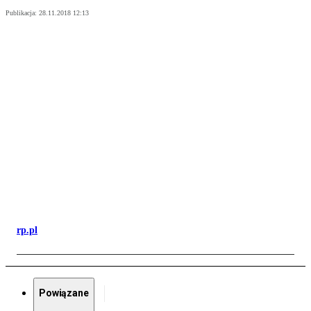
Publikacja:
28.11.2018 12:13
rp.pl
Powiązane