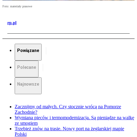
Foto: materiały prasowe
rp.pl
Powiązane
Polecane
Najnowsze
Zacznijmy od małych. Czy stocznie wrócą na Pomorze
Zachodnie?
Wymiana pieców i termomodernizacja. Są pieniądze na walkę
ze smogiem
Trzebież znów na trasie. Nowy port na żeglarskiej mapie
Polski