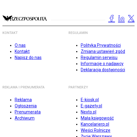
KONTAKT
REGULAMIN
O nas
Polityka Prywatności
Kontakt
Zmiana ustawień zgód
Napisz do nas
Regulamin serwisu
Informacje o nadawcy
Deklaracja dostępności
REKLAMA I PRENUMERATA
PARTNERZY
Reklama
E-kiosk.pl
Ogłoszenia
E-gazety.pl
Prenumerata
Nexto.pl
Archiwum
Mała księgowość
Kancelarierp.pl
Wieści Rolnicze
Życie Warszawy