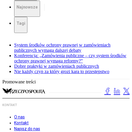
Najnowsze
Tagi
System środków ochrony prawnej w zamówieniach
publicznych wymaga dalszej debaty
Konferencja: „Zamówienia publiczne – czy system środków
ochrony prawnej wymaga reformy?”
Dobre praktyki w zamówieniach publicznych
Nie każdy czyn za który grozi kara to przestępstwo
Promowane treści
KONTAKT
O nas
Kontakt
Napisz do nas