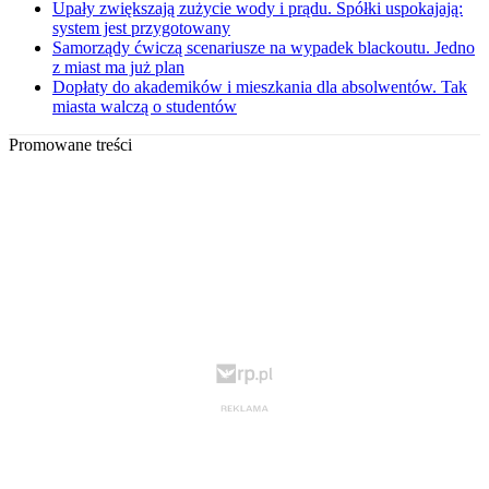
Upały zwiększają zużycie wody i prądu. Spółki uspokajają:
system jest przygotowany
Samorządy ćwiczą scenariusze na wypadek blackoutu. Jedno
z miast ma już plan
Dopłaty do akademików i mieszkania dla absolwentów. Tak
miasta walczą o studentów
Promowane treści