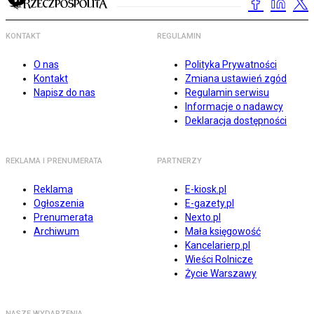
KONTAKT
REGULAMIN
O nas
Polityka Prywatności
Kontakt
Zmiana ustawień zgód
Napisz do nas
Regulamin serwisu
Informacje o nadawcy
Deklaracja dostępności
REKLAMA I PRENUMERATA
PARTNERZY
Reklama
E-kiosk.pl
Ogłoszenia
E-gazety.pl
Prenumerata
Nexto.pl
Archiwum
Mała księgowość
Kancelarierp.pl
Wieści Rolnicze
Życie Warszawy
NASZE WYDARZENIA