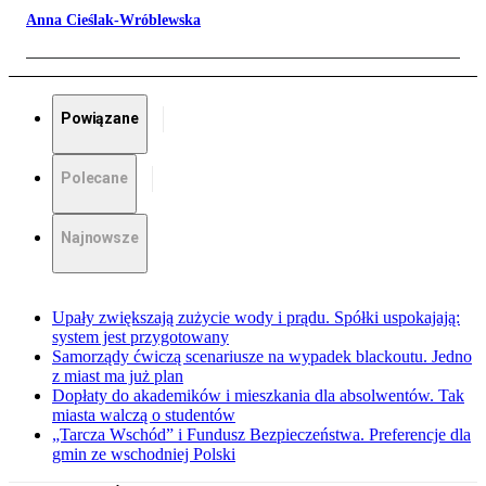
Anna Cieślak-Wróblewska
Powiązane
Polecane
Najnowsze
Upały zwiększają zużycie wody i prądu. Spółki uspokajają:
system jest przygotowany
Samorządy ćwiczą scenariusze na wypadek blackoutu. Jedno
z miast ma już plan
Dopłaty do akademików i mieszkania dla absolwentów. Tak
miasta walczą o studentów
„Tarcza Wschód” i Fundusz Bezpieczeństwa. Preferencje dla
gmin ze wschodniej Polski