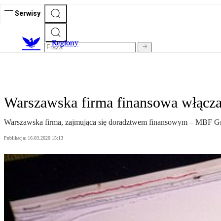
Serwisy
R
egiony
Warszawska firma finansowa włącza
Warszawska firma, zajmująca się doradztwem finansowym – MBF Gro
Publikacja:
16.03.2020 15:13