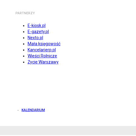
PARTNERZY
E-kiosk.pl
E-gazety.pl
Nexto.pl
Mała księgowość
Kancelarierp.pl
Wieści Rolnicze
Życie Warszawy
KALENDARIUM