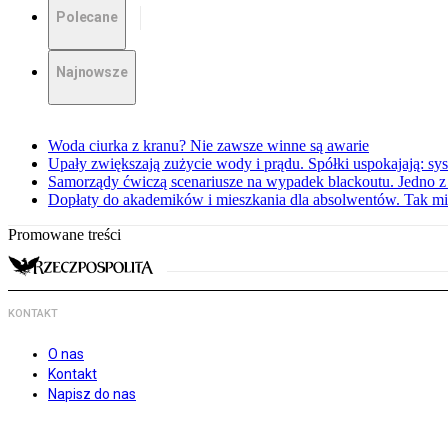
Polecane
Najnowsze
Woda ciurka z kranu? Nie zawsze winne są awarie
Upały zwiększają zużycie wody i prądu. Spółki uspokajają: sy
Samorządy ćwiczą scenariusze na wypadek blackoutu. Jedno z 
Dopłaty do akademików i mieszkania dla absolwentów. Tak mi
Promowane treści
KONTAKT
O nas
Kontakt
Napisz do nas