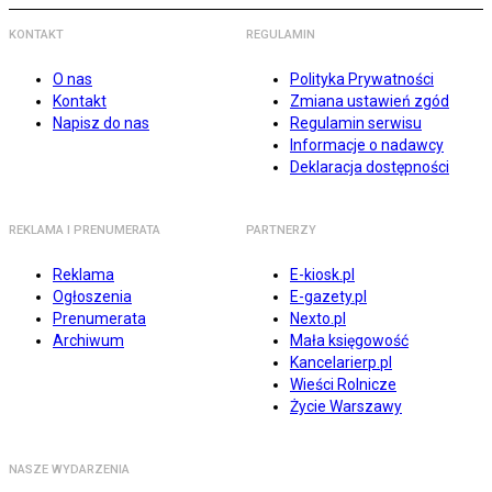
KONTAKT
REGULAMIN
O nas
Polityka Prywatności
Kontakt
Zmiana ustawień zgód
Napisz do nas
Regulamin serwisu
Informacje o nadawcy
Deklaracja dostępności
REKLAMA I PRENUMERATA
PARTNERZY
Reklama
E-kiosk.pl
Ogłoszenia
E-gazety.pl
Prenumerata
Nexto.pl
Archiwum
Mała księgowość
Kancelarierp.pl
Wieści Rolnicze
Życie Warszawy
NASZE WYDARZENIA