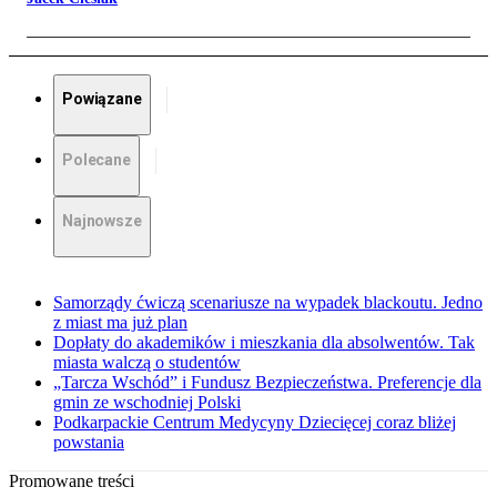
Powiązane
Polecane
Najnowsze
Samorządy ćwiczą scenariusze na wypadek blackoutu. Jedno
z miast ma już plan
Dopłaty do akademików i mieszkania dla absolwentów. Tak
miasta walczą o studentów
„Tarcza Wschód” i Fundusz Bezpieczeństwa. Preferencje dla
gmin ze wschodniej Polski
Podkarpackie Centrum Medycyny Dziecięcej coraz bliżej
powstania
Promowane treści