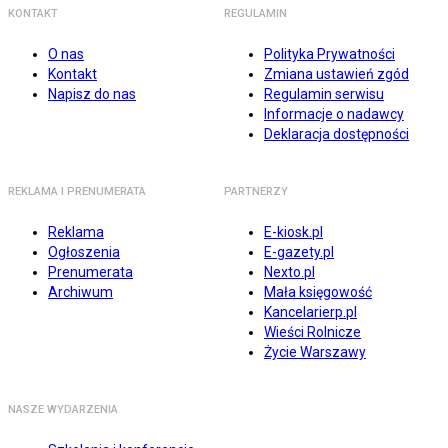
KONTAKT
REGULAMIN
O nas
Polityka Prywatności
Kontakt
Zmiana ustawień zgód
Napisz do nas
Regulamin serwisu
Informacje o nadawcy
Deklaracja dostępności
REKLAMA I PRENUMERATA
PARTNERZY
Reklama
E-kiosk.pl
Ogłoszenia
E-gazety.pl
Prenumerata
Nexto.pl
Archiwum
Mała księgowość
Kancelarierp.pl
Wieści Rolnicze
Życie Warszawy
NASZE WYDARZENIA