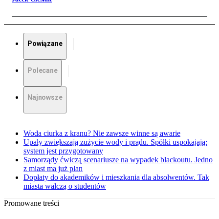
Powiązane
Polecane
Najnowsze
Woda ciurka z kranu? Nie zawsze winne są awarie
Upały zwiększają zużycie wody i prądu. Spółki uspokajają:
system jest przygotowany
Samorządy ćwiczą scenariusze na wypadek blackoutu. Jedno
z miast ma już plan
Dopłaty do akademików i mieszkania dla absolwentów. Tak
miasta walczą o studentów
Promowane treści