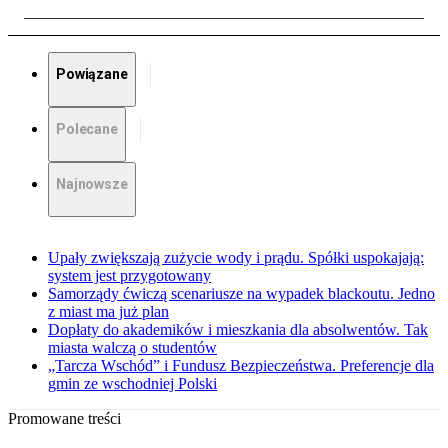
Powiązane
Polecane
Najnowsze
Upały zwiększają zużycie wody i prądu. Spółki uspokajają:
system jest przygotowany
Samorządy ćwiczą scenariusze na wypadek blackoutu. Jedno
z miast ma już plan
Dopłaty do akademików i mieszkania dla absolwentów. Tak
miasta walczą o studentów
„Tarcza Wschód” i Fundusz Bezpieczeństwa. Preferencje dla
gmin ze wschodniej Polski
Promowane treści