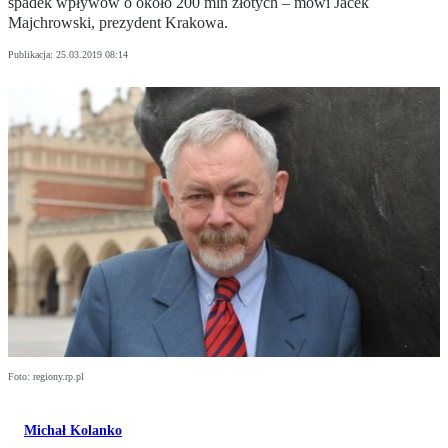
spadek wpływów o około 200 mln złotych – mówi Jacek
Majchrowski, prezydent Krakowa.
Publikacja:
25.03.2019 08:14
Foto: regiony.rp.pl
Michał Kolanko