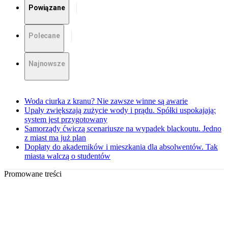
Powiązane
Polecane
Najnowsze
Woda ciurka z kranu? Nie zawsze winne są awarie
Upały zwiększają zużycie wody i prądu. Spółki uspokajają:
system jest przygotowany
Samorządy ćwiczą scenariusze na wypadek blackoutu. Jedno
z miast ma już plan
Dopłaty do akademików i mieszkania dla absolwentów. Tak
miasta walczą o studentów
Promowane treści