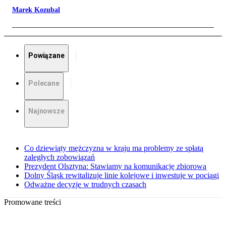
Marek Kozubal
Powiązane
Polecane
Najnowsze
Co dziewiąty mężczyzna w kraju ma problemy ze spłatą
zaległych zobowiązań
Prezydent Olsztyna: Stawiamy na komunikację zbiorową
Dolny Śląsk rewitalizuje linie kolejowe i inwestuje w pociągi
Odważne decyzje w trudnych czasach
Promowane treści