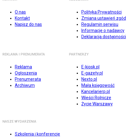
O nas
Polityka Prywatności
Kontakt
Zmiana ustawień zgód
Napisz do nas
Regulamin serwisu
Informacje o nadawcy
Deklaracja dostępności
REKLAMA I PRENUMERATA
PARTNERZY
Reklama
E-kiosk.pl
Ogłoszenia
E-gazety.pl
Prenumerata
Nexto.pl
Archiwum
Mała księgowość
Kancelarierp.pl
Wieści Rolnicze
Życie Warszawy
NASZE WYDARZENIA
Szkolenia i konferencje