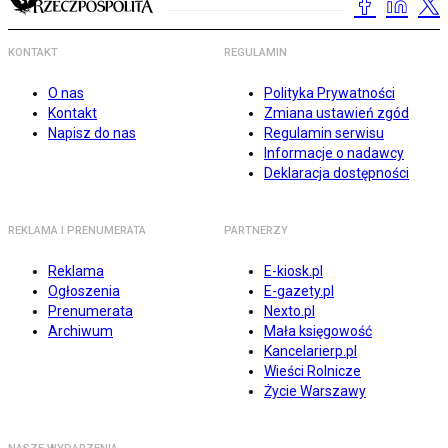
KONTAKT
REGULAMIN
O nas
Polityka Prywatności
Kontakt
Zmiana ustawień zgód
Napisz do nas
Regulamin serwisu
Informacje o nadawcy
Deklaracja dostępności
REKLAMA I PRENUMERATA
PARTNERZY
Reklama
E-kiosk.pl
Ogłoszenia
E-gazety.pl
Prenumerata
Nexto.pl
Archiwum
Mała księgowość
Kancelarierp.pl
Wieści Rolnicze
Życie Warszawy