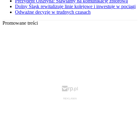
Prezydent Olsztyna: Stawiamy na komunikację zbiorową
Dolny Śląsk rewitalizuje linie kolejowe i inwestuje w pociągi
Odważne decyzje w trudnych czasach
Promowane treści