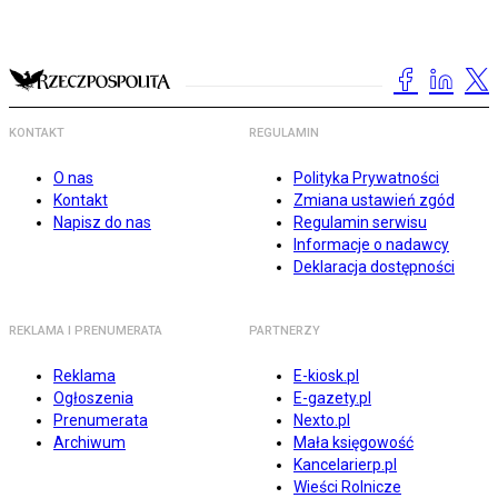
KONTAKT
REGULAMIN
O nas
Polityka Prywatności
Kontakt
Zmiana ustawień zgód
Napisz do nas
Regulamin serwisu
Informacje o nadawcy
Deklaracja dostępności
REKLAMA I PRENUMERATA
PARTNERZY
Reklama
E-kiosk.pl
Ogłoszenia
E-gazety.pl
Prenumerata
Nexto.pl
Archiwum
Mała księgowość
Kancelarierp.pl
Wieści Rolnicze