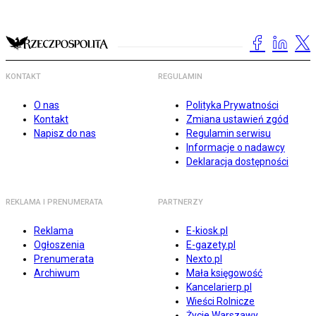
KONTAKT
REGULAMIN
O nas
Polityka Prywatności
Kontakt
Zmiana ustawień zgód
Napisz do nas
Regulamin serwisu
Informacje o nadawcy
Deklaracja dostępności
REKLAMA I PRENUMERATA
PARTNERZY
Reklama
E-kiosk.pl
Ogłoszenia
E-gazety.pl
Prenumerata
Nexto.pl
Archiwum
Mała księgowość
Kancelarierp.pl
Wieści Rolnicze
Życie Warszawy