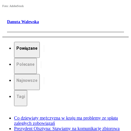
Foto: AdobeStock
Danuta Walewska
Powiązane
Polecane
Najnowsze
Tagi
Co dziewiąty mężczyzna w kraju ma problemy ze spłatą
zaległych zobowiązań
Prezydent Olsztyna: Stawiamy na komunikację zbiorową