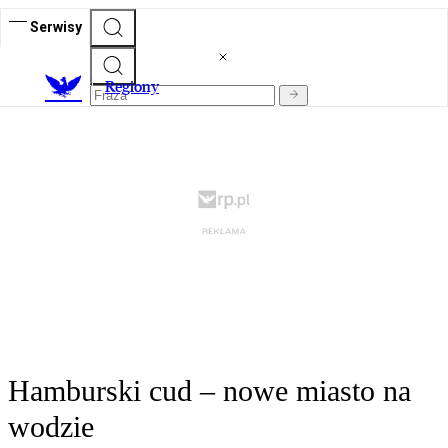
Serwisy
R
egiony
Hamburski cud – nowe miasto na
wodzie