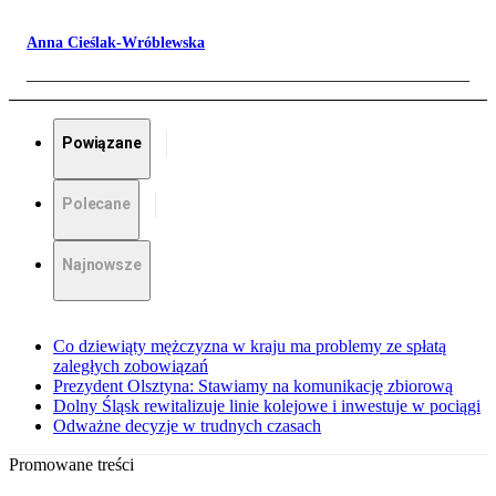
Anna Cieślak-Wróblewska
Powiązane
Polecane
Najnowsze
Co dziewiąty mężczyzna w kraju ma problemy ze spłatą
zaległych zobowiązań
Prezydent Olsztyna: Stawiamy na komunikację zbiorową
Dolny Śląsk rewitalizuje linie kolejowe i inwestuje w pociągi
Odważne decyzje w trudnych czasach
Promowane treści