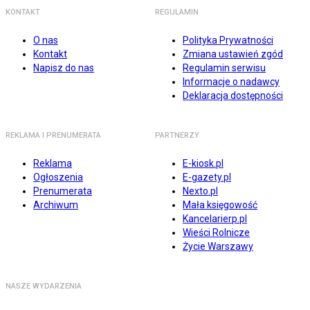
KONTAKT
REGULAMIN
O nas
Polityka Prywatności
Kontakt
Zmiana ustawień zgód
Napisz do nas
Regulamin serwisu
Informacje o nadawcy
Deklaracja dostępności
REKLAMA I PRENUMERATA
PARTNERZY
Reklama
E-kiosk.pl
Ogłoszenia
E-gazety.pl
Prenumerata
Nexto.pl
Archiwum
Mała księgowość
Kancelarierp.pl
Wieści Rolnicze
Życie Warszawy
NASZE WYDARZENIA