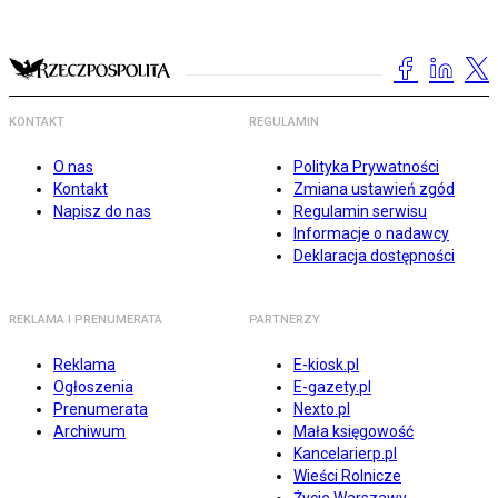
KONTAKT
REGULAMIN
O nas
Polityka Prywatności
Kontakt
Zmiana ustawień zgód
Napisz do nas
Regulamin serwisu
Informacje o nadawcy
Deklaracja dostępności
REKLAMA I PRENUMERATA
PARTNERZY
Reklama
E-kiosk.pl
Ogłoszenia
E-gazety.pl
Prenumerata
Nexto.pl
Archiwum
Mała księgowość
Kancelarierp.pl
Wieści Rolnicze