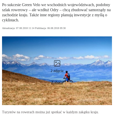
Po sukcesie Green Velo we wschodnich województwach, podobny
szlak rowerowy – ale wzdłuż Odry – chcą zbudować samorządy na
zachodzie kraju. Także inne regiony planują inwestycje z myślą o
cyklistach.
Aktualizacja:
07.08.2018 11:14
Publikacja:
06.08.2018 09:30
2 zdjęcia
Zobacz
Turystów na rowerach można już spotkać w każdym zakątku kraju.