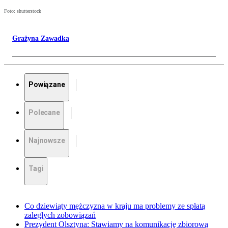
Foto: shutterstock
Grażyna Zawadka
Powiązane
Polecane
Najnowsze
Tagi
Co dziewiąty mężczyzna w kraju ma problemy ze spłatą
zaległych zobowiązań
Prezydent Olsztyna: Stawiamy na komunikację zbiorową