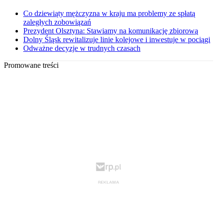
Co dziewiąty mężczyzna w kraju ma problemy ze spłatą
zaległych zobowiązań
Prezydent Olsztyna: Stawiamy na komunikację zbiorową
Dolny Śląsk rewitalizuje linie kolejowe i inwestuje w pociągi
Odważne decyzje w trudnych czasach
Promowane treści