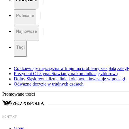
Polecane
Najnowsze
Tagi
Co dziewiąty mężczyzna w kraju ma problemy ze spłatą zaleg
Prezydent Olsztyna: Stawiamy na komunikację zbiorową
Dolny Śląsk rewitalizuje linie kolejowe i inwestuje w pociągi
Odważne decyzje w trudnych czasach
Promowane treści
KONTAKT
O nas