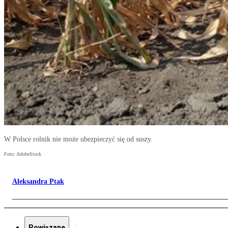
W Polsce rolnik nie może ubezpieczyć się od suszy.
Foto: AdobeStock
Aleksandra Ptak
Powiązane