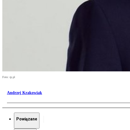
Foto: rp.pl
Andrzej Krakowiak
Powiązane