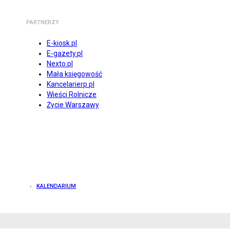
PARTNERZY
E-kiosk.pl
E-gazety.pl
Nexto.pl
Mała księgowość
Kancelarierp.pl
Wieści Rolnicze
Życie Warszawy
KALENDARIUM