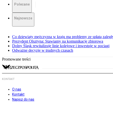
Polecane
Najnowsze
Co dziewiąty mężczyzna w kraju ma problemy ze spłatą zaleg
Prezydent Olsztyna: Stawiamy na komunikację zbiorową
Dolny Śląsk rewitalizuje linie kolejowe i inwestuje w pociągi
Odważne decyzje w trudnych czasach
Promowane treści
KONTAKT
O nas
Kontakt
Napisz do nas