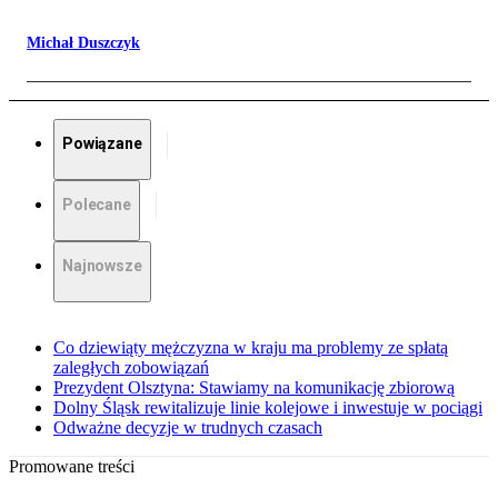
Michał Duszczyk
Powiązane
Polecane
Najnowsze
Co dziewiąty mężczyzna w kraju ma problemy ze spłatą
zaległych zobowiązań
Prezydent Olsztyna: Stawiamy na komunikację zbiorową
Dolny Śląsk rewitalizuje linie kolejowe i inwestuje w pociągi
Odważne decyzje w trudnych czasach
Promowane treści