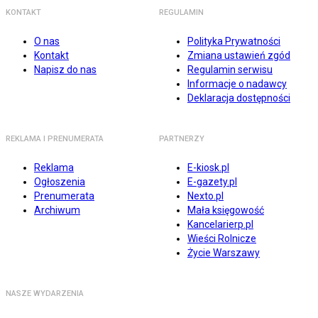
KONTAKT
REGULAMIN
O nas
Polityka Prywatności
Kontakt
Zmiana ustawień zgód
Napisz do nas
Regulamin serwisu
Informacje o nadawcy
Deklaracja dostępności
REKLAMA I PRENUMERATA
PARTNERZY
Reklama
E-kiosk.pl
Ogłoszenia
E-gazety.pl
Prenumerata
Nexto.pl
Archiwum
Mała księgowość
Kancelarierp.pl
Wieści Rolnicze
Życie Warszawy
NASZE WYDARZENIA