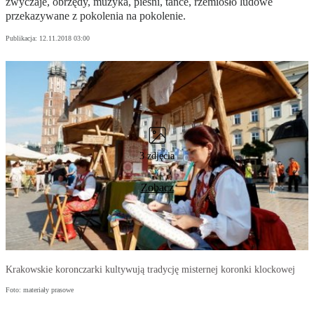
zwyczaje, obrzędy, muzyka, pieśni, tańce, rzemiosło ludowe
przekazywane z pokolenia na pokolenie.
Publikacja:
12.11.2018 03:00
3 zdjęcia
Zobacz
Krakowskie koronczarki kultywują tradycję misternej koronki klockowej
Foto: materiały prasowe