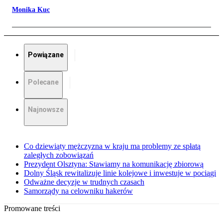
Monika Kuc
Powiązane
Polecane
Najnowsze
Co dziewiąty mężczyzna w kraju ma problemy ze spłatą
zaległych zobowiązań
Prezydent Olsztyna: Stawiamy na komunikację zbiorową
Dolny Śląsk rewitalizuje linie kolejowe i inwestuje w pociągi
Odważne decyzje w trudnych czasach
Samorządy na celowniku hakerów
Promowane treści