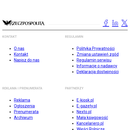
KONTAKT
REGULAMIN
O nas
Polityka Prywatności
Kontakt
Zmiana ustawień zgód
Napisz do nas
Regulamin serwisu
Informacje o nadawcy
Deklaracja dostępności
REKLAMA I PRENUMERATA
PARTNERZY
Reklama
E-kiosk.pl
Ogłoszenia
E-gazety.pl
Prenumerata
Nexto.pl
Archiwum
Mała księgowość
Kancelarierp.pl
Wieści Rolnicze