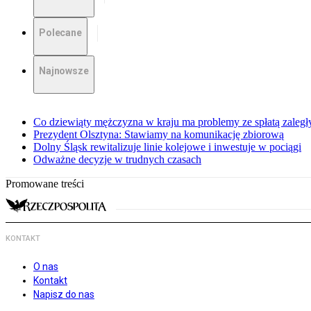
Polecane
Najnowsze
Co dziewiąty mężczyzna w kraju ma problemy ze spłatą zaleg
Prezydent Olsztyna: Stawiamy na komunikację zbiorową
Dolny Śląsk rewitalizuje linie kolejowe i inwestuje w pociągi
Odważne decyzje w trudnych czasach
Promowane treści
KONTAKT
O nas
Kontakt
Napisz do nas