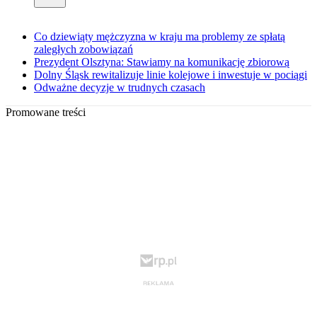
Co dziewiąty mężczyzna w kraju ma problemy ze spłatą
zaległych zobowiązań
Prezydent Olsztyna: Stawiamy na komunikację zbiorową
Dolny Śląsk rewitalizuje linie kolejowe i inwestuje w pociągi
Odważne decyzje w trudnych czasach
Promowane treści