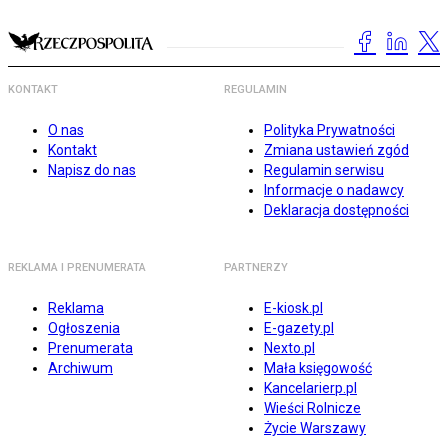
KONTAKT
REGULAMIN
O nas
Polityka Prywatności
Kontakt
Zmiana ustawień zgód
Napisz do nas
Regulamin serwisu
Informacje o nadawcy
Deklaracja dostępności
REKLAMA I PRENUMERATA
PARTNERZY
Reklama
E-kiosk.pl
Ogłoszenia
E-gazety.pl
Prenumerata
Nexto.pl
Archiwum
Mała księgowość
Kancelarierp.pl
Wieści Rolnicze
Życie Warszawy