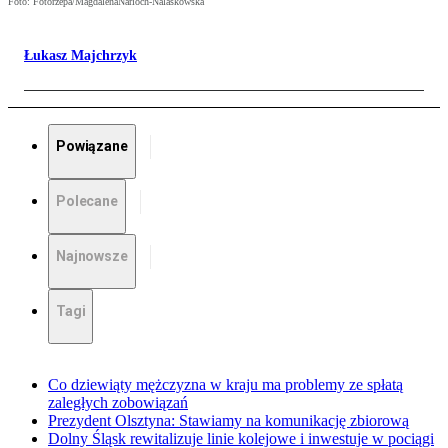
Foto: Fotorzepa/MagdalenaNarloch-Nalaskowska
Łukasz Majchrzyk
Powiązane
Polecane
Najnowsze
Tagi
Co dziewiąty mężczyzna w kraju ma problemy ze spłatą
zaległych zobowiązań
Prezydent Olsztyna: Stawiamy na komunikację zbiorową
Dolny Śląsk rewitalizuje linie kolejowe i inwestuje w pociągi